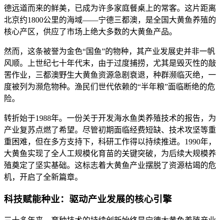
德远道而来的鲜美，已成为许多家庭餐桌上的常客。这片距离
北京约1800公里的海域——宁德三都澳，是全国大黄鱼养殖的
核心产区，供应了市场上绝大多数的大黄鱼产品。
然而，这条被誉为金色“国鱼”的物种，其产业发展史并非一帆
风顺。上世纪七十年代末，由于过度捕捞，尤其是毁灭性的敲
罟作业，三都澳野生大黄鱼资源急剧衰退，种群濒临灭绝，一
度被列为濒危物种。渔民们世代依赖的“半年粮”面临断绝的危
险。
转折始于1988年。一份关于开发海水鱼类养殖技术的报告，为
产业复苏点燃了希望。尽管初期面临经费短缺、技术攻坚等重
重困难，但在多方支持下，科研工作得以持续推进。1990年，
大黄鱼实现了全人工规模化育苗的关键突破，为后续大规模养
殖奠定了坚实基础。这标志着大黄鱼产业摆脱了资源枯竭的危
机，开启了全新篇章。
科技赋能种业：驱动产业发展的核心引擎