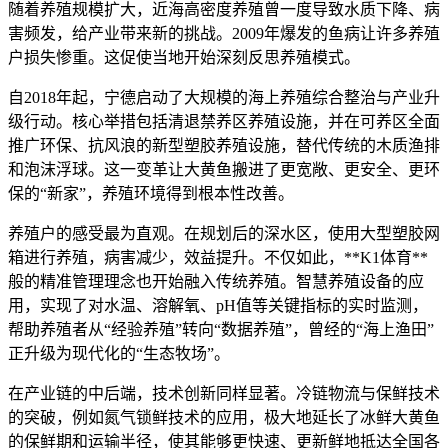
随着养殖规模扩大，近海高密度养殖曾一度导致水质下降、病
害频发，给产业带来新的挑战。2009年爆发的鱼病让许多养殖
户损失惨重。这促使当地开始深刻反思养殖模式。
自2018年起，宁德启动了大规模的海上养殖综合整治与产业升
级行动。核心举措包括清退禁养区养殖设施，并在可养区全面
推广环保、抗风浪的新型塑胶养殖设施，替代传统的木质渔排
和泡沫浮球。这一变革让大黄鱼搬进了更宽敞、更安全、更环
保的“新家”，养殖环境得到根本性改善。
养殖户的感受最为直观。在规划后的深水区，使用大型塑胶网
箱进行养殖，病害减少，效益提升。不仅如此，**K1体育**
般的精准管理理念也开始融入传统养殖。智慧养殖设备的应
用，实现了对水温、溶解氧、pH值等关键指标的实时监测，
帮助养殖者从“经验养殖”转向“数据养殖”，曾经的“海上渔田”
正升级为现代化的“生态牧场”。
在产业链的中后端，技术创新同样显著。冷链物流与保鲜技术
的突破，例如氮气锁鲜技术的应用，极大地延长了冰鲜大黄鱼
的保鲜期和运输半径，使其能够更快速、更新鲜地抵达全国各