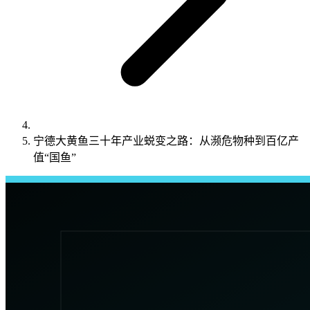
宁德大黄鱼三十年产业蜕变之路：从濒危物种到百亿产
值“国鱼”