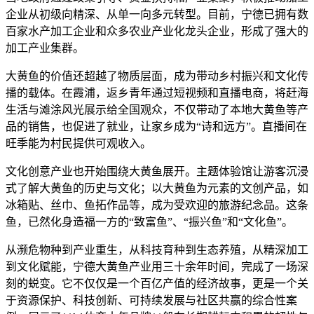
企业从初级向精深、从单一向多元转型。目前，宁德已拥有数
百家水产加工企业和众多农业产业化龙头企业，形成了强大的
加工产业集群。
大黄鱼的价值还超越了物质层面，成为带动乡村振兴和文化传
播的载体。在霞浦，返乡青年通过短视频和直播电商，将赶海
生活与滩涂风光展示给全国观众，不仅带动了本地大黄鱼等产
品的销售，也促进了就业，让家乡成为“诗和远方”。直播间在
旺季能为村民提供可观收入。
文化创意产业也开始围绕大黄鱼展开。主题体验馆让游客沉浸
式了解大黄鱼的历史与文化；以大黄鱼为元素的文创产品，如
冰箱贴、丝巾、鱼拓作品等，成为受欢迎的旅游纪念品。这条
鱼，已然化身造福一方的“致富鱼”、“振兴鱼”和“文化鱼”。
从濒危物种到产业重生，从科技育种到生态养殖，从精深加工
到文化赋能，宁德大黄鱼产业用三十余年时间，完成了一场深
刻的蜕变。它不仅仅是一个百亿产值的经济故事，更是一个关
于资源保护、科技创新、可持续发展与社区共赢的综合性案