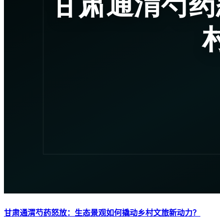
甘肃通渭芍药怒放：生态景观如何撬动乡村文旅新动力？